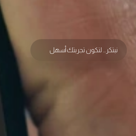
نبتكر… لتكون تجربتك أسهل