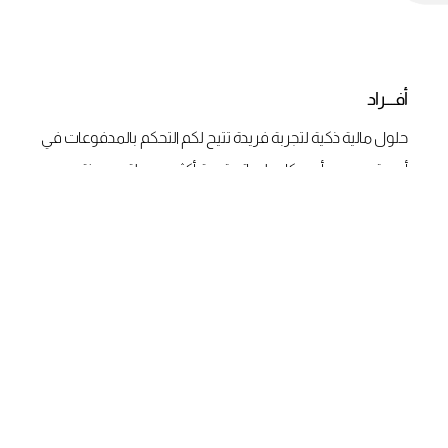
أفـــراد
حلول مالية ذكية لتجربة فريدة تتيح لكم التحكم بالمدفوعات في
أي وقت ومن أي مكان، لحياة رقمية أكثر سهولة ومرونة.
مميزات الأفراد